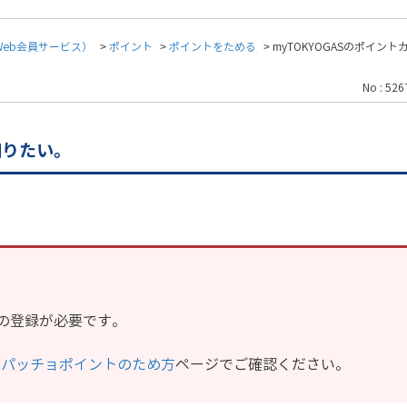
（Web会員サービス）
>
ポイント
>
ポイントをためる
>
myTOKYOGASのポイン
No : 526
知りたい。
への登録が必要です。
、
パッチョポイントのため方
ページでご確認ください。