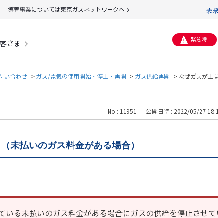
導管事業については東京ガスネットワークへ
緊急時
客さま
問い合わせ
>
ガス/電気の使用開始・停止・再開
>
ガス供給再開
>
なぜガスが止
No : 11951
公開日時 : 2022/05/27 18:
。（未払いのガス料金がある場合）
ている未払いのガス料金がある場合にガスの供給を停止させて