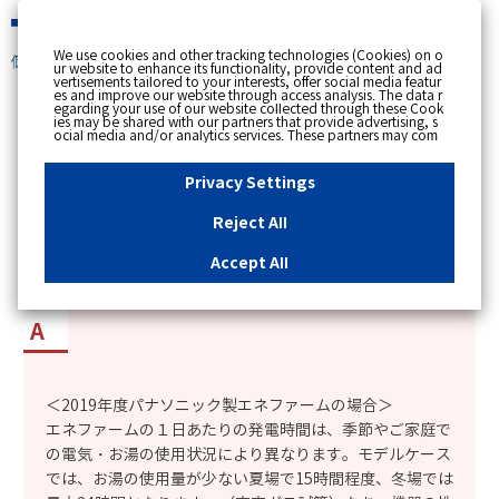
緊急時
We use cookies and other tracking technologies (Cookies) on o
個人のお客さま
ur website to enhance its functionality, provide content and ad
vertisements tailored to your interests, offer social media featur
es and improve our website through access analysis. The data r
[ トップへ戻る ]
egarding your use of our website collected through these Cook
ies may be shared with our partners that provide advertising, s
ocial media and/or analytics services. These partners may com
カテゴリー表示
bine the data shared by us with other data that you have provi
ded to them or that they have collected from your use of their s
No : 12179
更新日時 : 2026/01/21 19:46
ervices or other websites to analyse and optimise advertisemen
Privacy Settings
ts delivered to you by businesses other than us on the internet.
If you wish to reject the use of all Cookies except for Strictly Nec
essary Cookies, please click "Reject All". If you agree to the use
Reject All
of all Cookies, please click "Accept All". To select your preferen
エネファームは1日のうち、どれくらいの時間発
ces for each purpose, please click
"Privacy Settings"
button. Yo
u can change your consent or rejection settings at any time by c
電しているのか知りたい。
Accept All
licking the
"Privacy Settings"
button on this banner or through y
our browser's "Settings". For more information regarding the pr
ocessing of personal information including Cookies on our web
site, please refer to the link below.
Cookies Details
Privacy Polic
y
＜2019年度パナソニック製エネファームの場合＞
エネファームの１日あたりの発電時間は、季節やご家庭で
の電気・お湯の使用状況により異なります。モデルケース
では、お湯の使用量が少ない夏場で15時間程度、冬場では