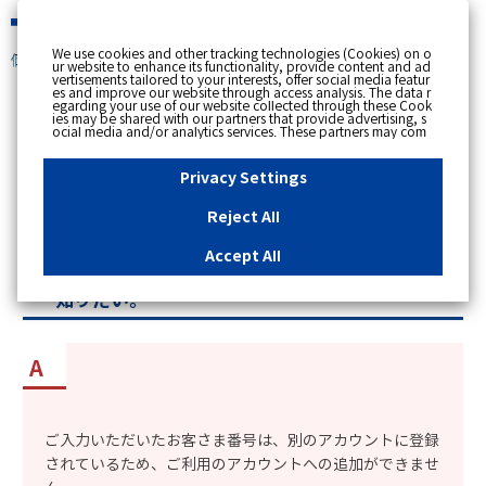
緊急時
We use cookies and other tracking technologies (Cookies) on o
個人のお客さま
ur website to enhance its functionality, provide content and ad
vertisements tailored to your interests, offer social media featur
es and improve our website through access analysis. The data r
[ トップへ戻る ]
egarding your use of our website collected through these Cook
ies may be shared with our partners that provide advertising, s
ocial media and/or analytics services. These partners may com
カテゴリー表示
bine the data shared by us with other data that you have provi
ded to them or that they have collected from your use of their s
No : 12339
更新日時 : 2024/05/23 10:24
ervices or other websites to analyse and optimise advertisemen
Privacy Settings
ts delivered to you by businesses other than us on the internet.
If you wish to reject the use of all Cookies except for Strictly Nec
essary Cookies, please click "Reject All". If you agree to the use
Reject All
of all Cookies, please click "Accept All". To select your preferen
myTOKYOGASでお客さま番号を追加しようとす
ces for each purpose, please click
"Privacy Settings"
button. Yo
u can change your consent or rejection settings at any time by c
ると「別のアカウントに登録されている」（エラ
Accept All
licking the
"Privacy Settings"
button on this banner or through y
ーコード：CN-13）と表示される時の対応方法を
our browser's "Settings". For more information regarding the pr
ocessing of personal information including Cookies on our web
知りたい。
site, please refer to the link below.
Cookies Details
Privacy Polic
y
ご入力いただいたお客さま番号は、別のアカウントに登録
されているため、ご利用のアカウントへの追加ができませ