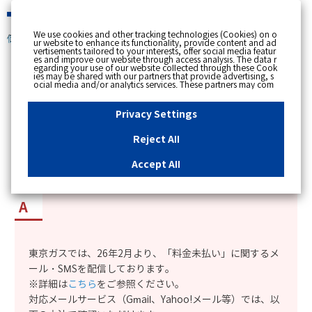
緊急時
We use cookies and other tracking technologies (Cookies) on o
個人のお客さま
ur website to enhance its functionality, provide content and ad
vertisements tailored to your interests, offer social media featur
es and improve our website through access analysis. The data r
[ トップへ戻る ]
egarding your use of our website collected through these Cook
ies may be shared with our partners that provide advertising, s
ocial media and/or analytics services. These partners may com
カテゴリー表示
bine the data shared by us with other data that you have provi
ded to them or that they have collected from your use of their s
No : 12690
更新日時 : 2026/03/16 09:21
ervices or other websites to analyse and optimise advertisemen
Privacy Settings
ts delivered to you by businesses other than us on the internet.
If you wish to reject the use of all Cookies except for Strictly Nec
essary Cookies, please click "Reject All". If you agree to the use
Reject All
of all Cookies, please click "Accept All". To select your preferen
怪しいメールが届きました。東京ガスから送信さ
ces for each purpose, please click
"Privacy Settings"
button. Yo
u can change your consent or rejection settings at any time by c
れたメールか確認したい。
Accept All
licking the
"Privacy Settings"
button on this banner or through y
our browser's "Settings". For more information regarding the pr
ocessing of personal information including Cookies on our web
site, please refer to the link below.
Cookies Details
Privacy Polic
y
東京ガスでは、26年2月より、「料金未払い」に関するメ
ール・SMSを配信しております。
※詳細は
こちら
をご参照ください。
対応メールサービス（Gmail、Yahoo!メール等）では、以