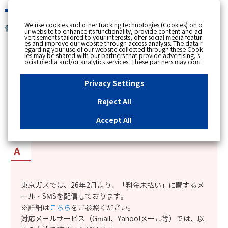
緊急時
We use cookies and other tracking technologies (Cookies) on o
個人のお客さま
ur website to enhance its functionality, provide content and ad
vertisements tailored to your interests, offer social media featur
es and improve our website through access analysis. The data r
[ トップへ戻る ]
egarding your use of our website collected through these Cook
ies may be shared with our partners that provide advertising, s
ocial media and/or analytics services. These partners may com
カテゴリー表示
bine the data shared by us with other data that you have provi
ded to them or that they have collected from your use of their s
No : 12690
更新日時 : 2026/03/16 09:21
ervices or other websites to analyse and optimise advertisemen
Privacy Settings
ts delivered to you by businesses other than us on the internet.
If you wish to reject the use of all Cookies except for Strictly Nec
essary Cookies, please click "Reject All". If you agree to the use
Reject All
of all Cookies, please click "Accept All". To select your preferen
怪しいメールが届きました。東京ガスから送信さ
ces for each purpose, please click
"Privacy Settings"
button. Yo
u can change your consent or rejection settings at any time by c
れたメールか確認したい。
Accept All
licking the
"Privacy Settings"
button on this banner or through y
our browser's "Settings". For more information regarding the pr
ocessing of personal information including Cookies on our web
site, please refer to the link below.
Cookies Details
Privacy Polic
y
東京ガスでは、26年2月より、「料金未払い」に関するメ
ール・SMSを配信しております。
※詳細は
こちら
をご参照ください。
対応メールサービス（Gmail、Yahoo!メール等）では、以