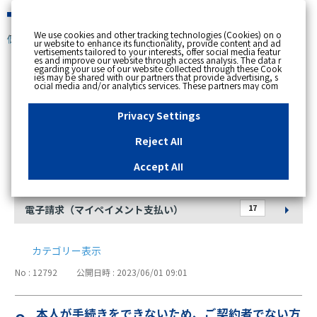
緊急時
We use cookies and other tracking technologies (Cookies) on o
個人のお客さま
ur website to enhance its functionality, provide content and ad
vertisements tailored to your interests, offer social media featur
es and improve our website through access analysis. The data r
[ トップへ戻る ]
egarding your use of our website collected through these Cook
ies may be shared with our partners that provide advertising, s
ocial media and/or analytics services. These partners may com
お支払方法
bine the data shared by us with other data that you have provi
ded to them or that they have collected from your use of their s
ervices or other websites to analyse and optimise advertisemen
Privacy Settings
ts delivered to you by businesses other than us on the internet.
28
クレジットカード払い
If you wish to reject the use of all Cookies except for Strictly Nec
essary Cookies, please click "Reject All". If you agree to the use
Reject All
of all Cookies, please click "Accept All". To select your preferen
17
口座振替
ces for each purpose, please click
"Privacy Settings"
button. Yo
u can change your consent or rejection settings at any time by c
Accept All
licking the
"Privacy Settings"
button on this banner or through y
9
払込書払い
our browser's "Settings". For more information regarding the pr
ocessing of personal information including Cookies on our web
site, please refer to the link below.
Cookies Details
Privacy Polic
y
17
電子請求（マイペイメント支払い）
カテゴリー表示
No : 12792
公開日時 : 2023/06/01 09:01
本人が手続きをできないため、ご契約者でない方