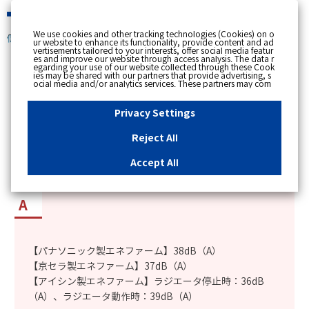
緊急時
We use cookies and other tracking technologies (Cookies) on o
個人のお客さま
ur website to enhance its functionality, provide content and ad
vertisements tailored to your interests, offer social media featur
es and improve our website through access analysis. The data r
[ トップへ戻る ]
egarding your use of our website collected through these Cook
ies may be shared with our partners that provide advertising, s
ocial media and/or analytics services. These partners may com
カテゴリー表示
bine the data shared by us with other data that you have provi
ded to them or that they have collected from your use of their s
No : 1615
更新日時 : 2025/12/19 18:33
ervices or other websites to analyse and optimise advertisemen
Privacy Settings
ts delivered to you by businesses other than us on the internet.
If you wish to reject the use of all Cookies except for Strictly Nec
essary Cookies, please click "Reject All". If you agree to the use
Reject All
of all Cookies, please click "Accept All". To select your preferen
エネファームの燃料電池ユニットの運転音はどの
ces for each purpose, please click
"Privacy Settings"
button. Yo
u can change your consent or rejection settings at any time by c
くらいか知りたい。
Accept All
licking the
"Privacy Settings"
button on this banner or through y
our browser's "Settings". For more information regarding the pr
ocessing of personal information including Cookies on our web
site, please refer to the link below.
Cookies Details
Privacy Polic
y
【パナソニック製エネファーム】38dB（A）
【京セラ製エネファーム】37dB（A）
【アイシン製エネファーム】ラジエータ停止時：36dB
（A）、ラジエータ動作時：39dB（A）