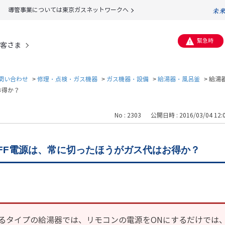
導管事業については東京ガスネットワークへ
緊急時
客さま
問い合わせ
>
修理・点検・ガス機器
>
ガス機器・設備
>
給湯器・風呂釜
>
給湯
お得か？
No : 2303
公開日時 : 2016/03/04 12:
OFF電源は、常に切ったほうがガス代はお得か？
るタイプの給湯器では、リモコンの電源をONにするだけでは