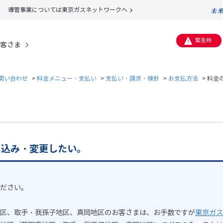
導管事業については東京ガスネットワークへ
緊急時
客さま
問い合わせ
>
料金メニュー・支払い
>
支払い・請求・検針
>
お支払方法
>
料金
し込み・変更したい。
ださい。
区、取手・我孫子地区、真岡地区のお客さまは、お手数ですが
東京ガス