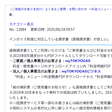
〈ご家庭のお客さま向け〉よくあるご質問・お問い合わせ
>
料金メニュー
書...
カテゴリー表示
No : 12884
更新日時 : 2025/06/18 09:57
インボイス制度に対応している請求書（適格請求書）が欲しい。
適格請求書としてご利用いただける「ご使用量ならびに料金のお
※2023年8月請求分からPDFファイルとしてダウンロード可能で
・ご家庭／個人事業主のお客さま：
myTOKYOGAS
料金・使用量ページのダウンロードアイコン内「料金明細PDF
・法人／個人事業主のお客さま：
myTOKYOGASビジネス
「料金」メニュー＞料金関連PDFダウンロードから「料金明細P
「紙の検針票（ご使用量のお知らせ）」も適格請求書としてご利
※2024年10月末をもって無料での投函は終了いたしました。2
いたします。
※一括請求サービス等一部のお客さまには紙の検針票（ご使用量
※契約システムの老朽化に伴い新システムへ順次契約情報を移行し