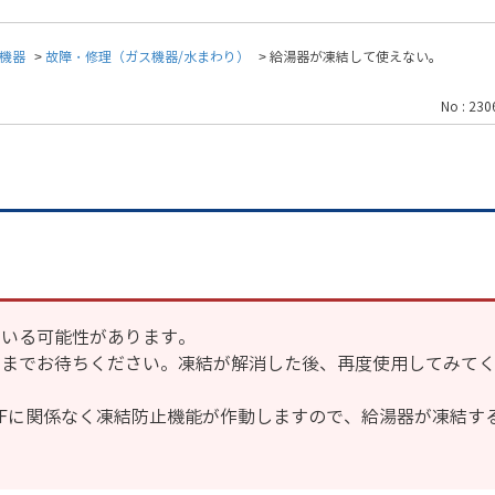
機器
>
故障・修理（ガス機器/水まわり）
>
給湯器が凍結して使えない。
No : 230
ている可能性があります。
るまでお待ちください。凍結が解消した後、再度使用してみて
FFに関係なく凍結防止機能が作動しますので、給湯器が凍結す