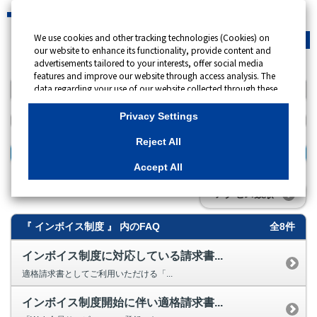
We use cookies and other tracking technologies (Cookies) on
緊急時
会員サイト
our website to enhance its functionality, provide content and
advertisements tailored to your interests, offer social media
features and improve our website through access analysis. The
data regarding your use of our website collected through these
キーワード検索
Cookies may be shared with our partners that provide
advertising, social media and/or analytics services. These
Privacy Settings
partners may combine the data shared by us with other data
that you have provided to them or that they have collected
Reject All
from your use of their services or other websites to analyse and
検索する
optimise advertisements delivered to you by businesses other
Accept All
than us on the internet. If you wish to reject the use of all
Cookies except for Strictly Necessary Cookies, please click
アクセス数順
"Reject All". If you agree to the use of all Cookies, please click
"Accept All". To select your preferences for each purpose, please
『 インボイス制度 』 内のFAQ
全8件
click
"Privacy Settings"
button. You can change your consent or
rejection settings at any time by clicking the
"Privacy Settings"
button on this banner or through your browser's "Settings".
インボイス制度に対応している請求書...
For more information regarding the processing of personal
適格請求書としてご利用いただける「...
information including Cookies on our website, please refer to
インボイス制度開始に伴い適格請求書...
Cookies Details