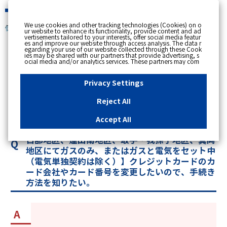
緊急時
We use cookies and other tracking technologies (Cookies) on o
個人のお客さま
ur website to enhance its functionality, provide content and ad
vertisements tailored to your interests, offer social media featur
es and improve our website through access analysis. The data r
[ トップへ戻る ]
egarding your use of our website collected through these Cook
ies may be shared with our partners that provide advertising, s
ocial media and/or analytics services. These partners may com
カテゴリー表示
bine the data shared by us with other data that you have provi
ded to them or that they have collected from your use of their s
No : 12430
更新日時 : 2026/06/29 14:31
ervices or other websites to analyse and optimise advertisemen
Privacy Settings
ts delivered to you by businesses other than us on the internet.
If you wish to reject the use of all Cookies except for Strictly Nec
essary Cookies, please click "Reject All". If you agree to the use
Reject All
of all Cookies, please click "Accept All". To select your preferen
【越谷・春日部地区、蓮田南地区、取手・我孫子
ces for each purpose, please click
"Privacy Settings"
button. Yo
u can change your consent or rejection settings at any time by c
地区、真岡地区】支払方法をクレジットカードに
Accept All
licking the
"Privacy Settings"
button on this banner or through y
したいので、手続き方法を知りたい。【越谷・春
our browser's "Settings". For more information regarding the pr
ocessing of personal information including Cookies on our web
日部地区、蓮田南地区、取手・我孫子地区、真岡
site, please refer to the link below.
Cookies Details
Privacy Polic
y
地区にてガスのみ、またはガスと電気をセット中
（電気単独契約は除く）】クレジットカードのカ
ード会社やカード番号を変更したいので、手続き
方法を知りたい。