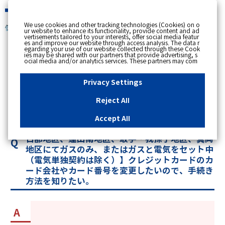
緊急時
We use cookies and other tracking technologies (Cookies) on o
個人のお客さま
ur website to enhance its functionality, provide content and ad
vertisements tailored to your interests, offer social media featur
es and improve our website through access analysis. The data r
[ トップへ戻る ]
egarding your use of our website collected through these Cook
ies may be shared with our partners that provide advertising, s
ocial media and/or analytics services. These partners may com
カテゴリー表示
bine the data shared by us with other data that you have provi
ded to them or that they have collected from your use of their s
No : 12430
更新日時 : 2026/06/29 14:31
ervices or other websites to analyse and optimise advertisemen
Privacy Settings
ts delivered to you by businesses other than us on the internet.
If you wish to reject the use of all Cookies except for Strictly Nec
essary Cookies, please click "Reject All". If you agree to the use
Reject All
of all Cookies, please click "Accept All". To select your preferen
【越谷・春日部地区、蓮田南地区、取手・我孫子
ces for each purpose, please click
"Privacy Settings"
button. Yo
u can change your consent or rejection settings at any time by c
地区、真岡地区】支払方法をクレジットカードに
Accept All
licking the
"Privacy Settings"
button on this banner or through y
したいので、手続き方法を知りたい。【越谷・春
our browser's "Settings". For more information regarding the pr
ocessing of personal information including Cookies on our web
日部地区、蓮田南地区、取手・我孫子地区、真岡
site, please refer to the link below.
Cookies Details
Privacy Polic
y
地区にてガスのみ、またはガスと電気をセット中
（電気単独契約は除く）】クレジットカードのカ
ード会社やカード番号を変更したいので、手続き
方法を知りたい。