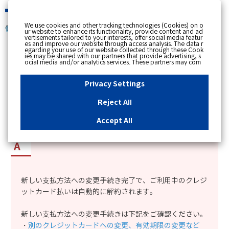
緊急時
We use cookies and other tracking technologies (Cookies) on o
個人のお客さま
ur website to enhance its functionality, provide content and ad
vertisements tailored to your interests, offer social media featur
es and improve our website through access analysis. The data r
[ トップへ戻る ]
egarding your use of our website collected through these Cook
ies may be shared with our partners that provide advertising, s
ocial media and/or analytics services. These partners may com
カテゴリー表示
bine the data shared by us with other data that you have provi
ded to them or that they have collected from your use of their s
No : 13043
更新日時 : 2024/11/01 15:15
ervices or other websites to analyse and optimise advertisemen
Privacy Settings
ts delivered to you by businesses other than us on the internet.
If you wish to reject the use of all Cookies except for Strictly Nec
essary Cookies, please click "Reject All". If you agree to the use
Reject All
of all Cookies, please click "Accept All". To select your preferen
クレジットカード払いの解約方法を知りたい。
ces for each purpose, please click
"Privacy Settings"
button. Yo
u can change your consent or rejection settings at any time by c
Accept All
licking the
"Privacy Settings"
button on this banner or through y
our browser's "Settings". For more information regarding the pr
ocessing of personal information including Cookies on our web
site, please refer to the link below.
Cookies Details
Privacy Polic
y
新しい支払方法への変更手続き完了で、ご利用中のクレジ
ットカード払いは自動的に解約されます。
新しい支払方法への変更手続きは下記をご確認ください。
・
別のクレジットカードへの変更、有効期限の変更など