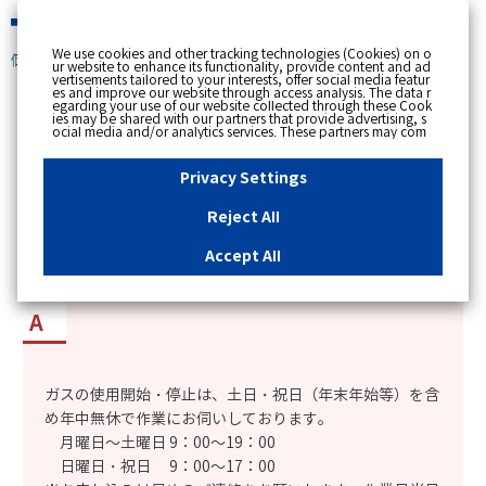
緊急時
We use cookies and other tracking technologies (Cookies) on o
個人のお客さま
ur website to enhance its functionality, provide content and ad
vertisements tailored to your interests, offer social media featur
es and improve our website through access analysis. The data r
[ トップへ戻る ]
egarding your use of our website collected through these Cook
ies may be shared with our partners that provide advertising, s
ocial media and/or analytics services. These partners may com
カテゴリー表示
bine the data shared by us with other data that you have provi
ded to them or that they have collected from your use of their s
No : 1845
更新日時 : 2025/01/07 14:26
ervices or other websites to analyse and optimise advertisemen
Privacy Settings
ts delivered to you by businesses other than us on the internet.
If you wish to reject the use of all Cookies except for Strictly Nec
essary Cookies, please click "Reject All". If you agree to the use
Reject All
of all Cookies, please click "Accept All". To select your preferen
土日・祝日でも、ガス使用開始・中止の作業に来
ces for each purpose, please click
"Privacy Settings"
button. Yo
u can change your consent or rejection settings at any time by c
てもらえるか知りたい。
Accept All
licking the
"Privacy Settings"
button on this banner or through y
our browser's "Settings". For more information regarding the pr
ocessing of personal information including Cookies on our web
site, please refer to the link below.
Cookies Details
Privacy Polic
y
ガスの使用開始・停止は、土日・祝日（年末年始等）を含
め年中無休で作業にお伺いしております。
月曜日～土曜日 9：00～19：00
日曜日・祝日 9：00～17：00