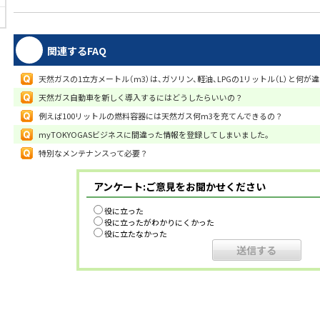
関連するFAQ
天然ガスの1立方メートル（m3）は、ガソリン、軽油、LPGの1リットル（L）と何が
天然ガス自動車を新しく導入するにはどうしたらいいの？
例えば100リットルの燃料容器には天然ガス何m3を充てんできるの？
myTOKYOGASビジネスに間違った情報を登録してしまいました。
特別なメンテナンスって必要？
アンケート:ご意見をお聞かせください
役に立った
役に立ったがわかりにくかった
役に立たなかった