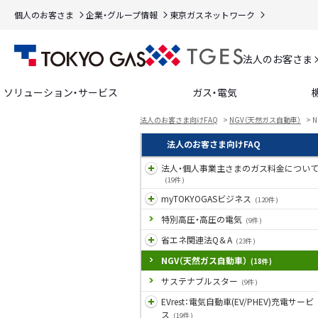
個人のお客さま
企業・グループ情報
東京ガスネットワーク
法人のお客さま
ソリューション・サービス
ガス・電気
法人のお客さま向けFAQ
>
NGV（天然ガス自動車）
>
法人のお客さま向けFAQ
法人・個人事業主さまのガス料金につい
(19件)
myTOKYOGASビジネス
(120件)
特別高圧・高圧の電気
(9件)
省エネ関連法Q＆A
(23件)
NGV（天然ガス自動車）
(18件)
サステナブルスター
(9件)
EVrest：電気自動車(EV/PHEV)充電サービ
ス
(19件)