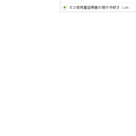
ガス使用量証明書の発行手続き
(12件)