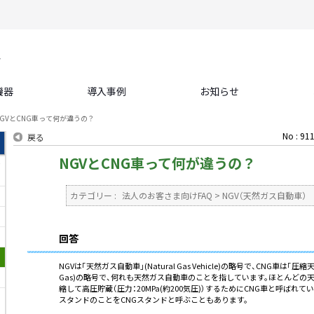
機器
導入事例
お知らせ
NGVとCNG車って何が違うの？
No : 91
戻る
NGVとCNG車って何が違うの？
て
カテゴリー :
法人のお客さま向けFAQ
>
NGV（天然ガス自動車）
回答
NGVは「天然ガス自動車」(Natural Gas Vehicle)の略号で、CNG車は「圧縮天然
Gas)の略号で、何れも天然ガス自動車のことを指しています。ほとんどの
縮して高圧貯蔵（圧力：20MPa(約200気圧)）するためにCNG車と呼ばれ
スタンドのことをCNGスタンドと呼ぶこともあります。