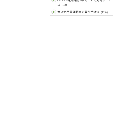
ス
(19件)
ガス使用量証明書の発行手続き
(12件)