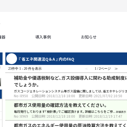
機器
導入事例
お知らせ
『 省エネ関連法Q＆A 』 内のFAQ
字
23件中 1 - 20 件を表示
≪
1 / 2ページ
≫
補助金や優遇税制など、ガス設備導入に関わる助成制度
でしょうか。
ガスコージェネレーションシステム等ガス設備に関しましては、省エネやレジリエ.
No：8950
公開日時：2018/12/18 18:00
更新日時：2021/07/02 10:50
て
都市ガス使用量の確認方法を教えてください。
毎月発行しております「検針票」でご確認頂けます。 詳細はこちらをご参...
詳細表示
No：8969
公開日時：2018/12/18 18:00
更新日時：2018/12/19 17:47
都市ガスのエネルギー使用量の原油換算方法を教えてく