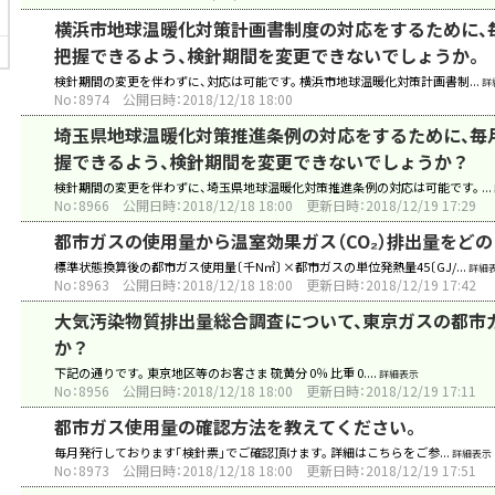
横浜市地球温暖化対策計画書制度の対応をするために、
把握できるよう、検針期間を変更できないでしょうか。
検針期間の変更を伴わずに、対応は可能です。 横浜市地球温暖化対策計画書制...
詳
No：8974
公開日時：2018/12/18 18:00
埼玉県地球温暖化対策推進条例の対応をするために、毎
握できるよう、検針期間を変更できないでしょうか？
検針期間の変更を伴わずに、埼玉県地球温暖化対策推進条例の対応は可能です。 ...
No：8966
公開日時：2018/12/18 18:00
更新日時：2018/12/19 17:29
都市ガスの使用量から温室効果ガス（CO₂）排出量をど
標準状態換算後の都市ガス使用量〔千N㎥〕×都市ガスの単位発熱量45〔GJ/...
詳細
No：8963
公開日時：2018/12/18 18:00
更新日時：2018/12/19 17:42
大気汚染物質排出量総合調査について、東京ガスの都市
か？
下記の通りです。 東京地区等のお客さま 硫黄分 0％ 比重 0....
詳細表示
No：8956
公開日時：2018/12/18 18:00
更新日時：2018/12/19 17:11
都市ガス使用量の確認方法を教えてください。
毎月発行しております「検針票」でご確認頂けます。 詳細はこちらをご参...
詳細表示
No：8973
公開日時：2018/12/18 18:00
更新日時：2018/12/19 17:51