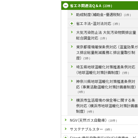
省エネ関連法Q＆A
(23件)
助成制度（補助金・優遇税制）
(1件)
省エネ法・温対法対応
(3件)
大気汚染防止法 大気汚染物質排出量
総合調査対応
(1件)
東京都環境確保条例対応 （温室効果ガ
ス排出総量削減義務と排出量取引制
度）
(5件)
埼玉県地球温暖化対策推進条例対応
（地球温暖化対策計画制度）
(5件)
神奈川県地球温暖化対策推進条例対
応 （事業活動温暖化対策計画書制度）
(4件)
横浜市生活環境の保全等に関する条
例対応 （横浜市地球温暖化対策計画書
制度）
(4件)
NGV（天然ガス自動車）
(18件)
サステナブルスター
(9件)
EVrest：電気自動車(EV/PHEV)充電サービ