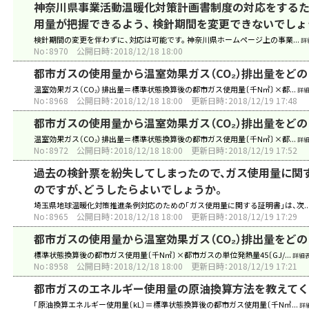
神奈川県事業活動温暖化対策計画書制度の対応をするた
用量が把握できるよう、 検針期間を変更できないでしょ
検針期間の変更を伴わずに、対応は可能です。 神奈川県ホームページ上の事業...
詳
No：8970
公開日時：2018/12/18 18:00
都市ガスの使用量から温室効果ガス（CO₂）排出量をど
温室効果ガス（CO₂）排出量＝標準状態換算後の都市ガス使用量〔千N㎥〕×都...
詳
No：8968
公開日時：2018/12/18 18:00
更新日時：2018/12/19 17:48
都市ガスの使用量から温室効果ガス（CO₂）排出量をど
温室効果ガス（CO₂）排出量＝標準状態換算後の都市ガス使用量〔千N㎥〕×都...
詳
No：8972
公開日時：2018/12/18 18:00
更新日時：2018/12/19 17:52
過去の検針票を紛失してしまったので、ガス使用量に関
のですが、どうしたらよいでしょうか。
埼玉県地球温暖化対策推進条例対応のための「ガス使用量に関する証明書」は、次..
No：8965
公開日時：2018/12/18 18:00
更新日時：2018/12/19 17:29
都市ガスの使用量から温室効果ガス（CO₂）排出量をど
標準状態換算後の都市ガス使用量〔千N㎥〕×都市ガスの単位発熱量45〔GJ/...
詳細
No：8958
公開日時：2018/12/18 18:00
更新日時：2018/12/19 17:21
都市ガスのエネルギー使用量の原油換算方法を教えてく
「原油換算エネルギー使用量〔kL〕＝標準状態換算後の都市ガス使用量〔千N㎥...
詳