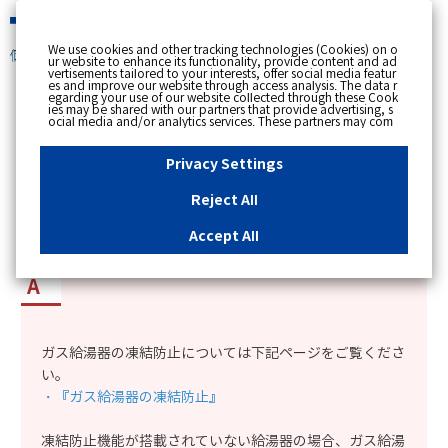
緊急時
We use cookies and other tracking technologies (Cookies) on o
個人のお客さま
ur website to enhance its functionality, provide content and ad
vertisements tailored to your interests, offer social media featur
es and improve our website through access analysis. The data r
[ トップへ戻る ]
egarding your use of our website collected through these Cook
ies may be shared with our partners that provide advertising, s
ocial media and/or analytics services. These partners may com
カテゴリー表示
bine the data shared by us with other data that you have provi
ded to them or that they have collected from your use of their s
No : 12180
更新日時 : 2021/01/22 13:43
ervices or other websites to analyse and optimise advertisemen
Privacy Settings
ts delivered to you by businesses other than us on the internet.
If you wish to reject the use of all Cookies except for Strictly Nec
essary Cookies, please click "Reject All". If you agree to the use
Reject All
of all Cookies, please click "Accept All". To select your preferen
給湯器の凍結を防ぐ方法を知りたい。
ces for each purpose, please click
"Privacy Settings"
button. Yo
u can change your consent or rejection settings at any time by c
Accept All
licking the
"Privacy Settings"
button on this banner or through y
our browser's "Settings". For more information regarding the pr
ocessing of personal information including Cookies on our web
site, please refer to the link below.
Cookies Details
Privacy Polic
y
ガス給湯器の凍結防止については下記ページをご覧くださ
い。
・『ガス給湯器の凍結防止』
凍結防止機能が搭載されていない給湯器の場合、ガス給湯