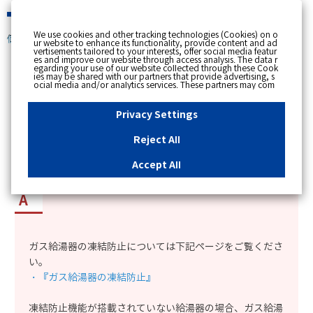
緊急時
We use cookies and other tracking technologies (Cookies) on o
個人のお客さま
ur website to enhance its functionality, provide content and ad
vertisements tailored to your interests, offer social media featur
es and improve our website through access analysis. The data r
[ トップへ戻る ]
egarding your use of our website collected through these Cook
ies may be shared with our partners that provide advertising, s
ocial media and/or analytics services. These partners may com
カテゴリー表示
bine the data shared by us with other data that you have provi
ded to them or that they have collected from your use of their s
No : 12180
更新日時 : 2021/01/22 13:43
ervices or other websites to analyse and optimise advertisemen
Privacy Settings
ts delivered to you by businesses other than us on the internet.
If you wish to reject the use of all Cookies except for Strictly Nec
essary Cookies, please click "Reject All". If you agree to the use
Reject All
of all Cookies, please click "Accept All". To select your preferen
給湯器の凍結を防ぐ方法を知りたい。
ces for each purpose, please click
"Privacy Settings"
button. Yo
u can change your consent or rejection settings at any time by c
Accept All
licking the
"Privacy Settings"
button on this banner or through y
our browser's "Settings". For more information regarding the pr
ocessing of personal information including Cookies on our web
site, please refer to the link below.
Cookies Details
Privacy Polic
y
ガス給湯器の凍結防止については下記ページをご覧くださ
い。
・『ガス給湯器の凍結防止』
凍結防止機能が搭載されていない給湯器の場合、ガス給湯