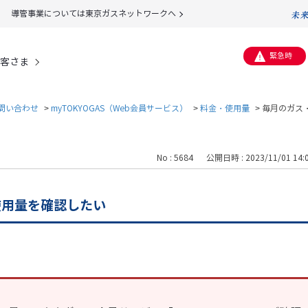
導管事業については東京ガスネットワークへ
緊急時
客さま
問い合わせ
>
myTOKYOGAS（Web会員サービス）
>
料金・使用量
>
毎月のガス
No : 5684
公開日時 : 2023/11/01 14:
使用量を確認したい