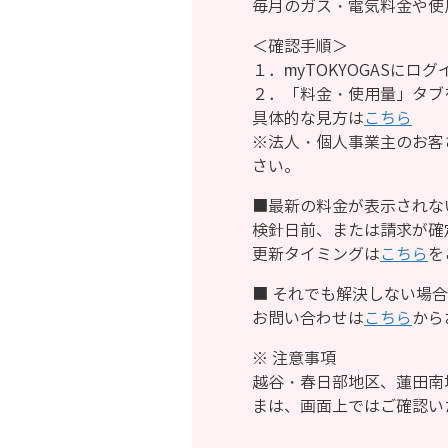
毎月のガス・電気料金や使用
＜確認手順＞
１．myTOKYOGASにログ
２．「料金・使用量」タブ
具体的な見方は
こちら
※法人・個人事業主のお客さ
さい。
■最新の料金が表示されな
検針日前、または請求が確
更新タイミングは
こちら
を
■ それでも解決しない場合
お問い合わせは
こちら
から
※ 注意事項
越谷・春日部地区、蓮田南
まは、画面上ではご確認い