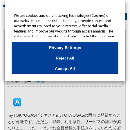
We use cookies and other tracking technologies (Cookies) on
緊急時
会員サイト
our website to enhance its functionality, provide content and
advertisements tailored to your interests, offer social media
features and improve our website through access analysis. The
カテゴリー表示
data regarding your use of our website collected through these
Cookies may be shared with our partners that provide
No : 10188
更新日時 : 2025/06/16 09:00
advertising, social media and/or analytics services. These
Privacy Settings
partners may combine the data shared by us with other data
that you have provided to them or that they have collected
myTOKYOGASビジネスと、個人のお客さま向け
Reject All
from your use of their services or other websites to analyse and
のmyTOKYOGASの両方に登録することはできま
optimise advertisements delivered to you by businesses other
Accept All
すか。
than us on the internet. If you wish to reject the use of all
Cookies except for Strictly Necessary Cookies, please click
カテゴリー：
全般
"Reject All". If you agree to the use of all Cookies, please click
"Accept All". To select your preferences for each purpose, please
click
"Privacy Settings"
button. You can change your consent or
rejection settings at any time by clicking the
"Privacy Settings"
button on this banner or through your browser's "Settings".
For more information regarding the processing of personal
information including Cookies on our website, please refer to
myTOKYOGASビジネスとmyTOKYOGASの両方に登録するこ
とが可能です。ただし、登録、利用条件、サービスの詳細が異
Cookies Details
なります。また、それぞれ会員登録の手続きをしていただく必