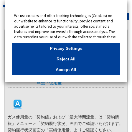
We use cookies and other tracking technologies (Cookies) on
緊急時
会員サイト
our website to enhance its functionality, provide content and
advertisements tailored to your interests, offer social media
features and improve our website through access analysis. The
カテゴリー表示
data regarding your use of our website collected through these
Cookies may be shared with our partners that provide
No : 13018
更新日時 : 2025/06/16 09:00
advertising, social media and/or analytics services. These
Privacy Settings
partners may combine the data shared by us with other data
that you have provided to them or that they have collected
請求画面（年間料金照会画面）でガス使用量の「契
Reject All
from your use of their services or other websites to analyse and
約値」や「最大時間流量」が見えなくなりました。
optimise advertisements delivered to you by businesses other
Accept All
than us on the internet. If you wish to reject the use of all
カテゴリー：
料金・使用量
Cookies except for Strictly Necessary Cookies, please click
料金・使用量
"Reject All". If you agree to the use of all Cookies, please click
"Accept All". To select your preferences for each purpose, please
click
"Privacy Settings"
button. You can change your consent or
rejection settings at any time by clicking the
"Privacy Settings"
button on this banner or through your browser's "Settings".
For more information regarding the processing of personal
information including Cookies on our website, please refer to
ガス使用量の「契約値」および「最大時間流量」は「契約情
報」メニュー＞「契約履行状況」画面でご確認いただけます。
Cookies Details
契約履行状況画面の「実績使用量」よりご確認ください。