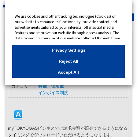
We use cookies and other tracking technologies (Cookies) on
緊急時
会員サイト
our website to enhance its functionality, provide content and
advertisements tailored to your interests, offer social media
features and improve our website through access analysis. The
カテゴリー表示
data regarding your use of our website collected through these
Cookies may be shared with our partners that provide
No : 13800
更新日時 : 2025/06/16 09:00
advertising, social media and/or analytics services. These
Privacy Settings
partners may combine the data shared by us with other data
that you have provided to them or that they have collected
料金明細PDF（インボイスの要件を満たした内容）
Reject All
from your use of their services or other websites to analyse and
はいつのタイミングからダウンロードできるように
optimise advertisements delivered to you by businesses other
Accept All
なりますか。
than us on the internet. If you wish to reject the use of all
Cookies except for Strictly Necessary Cookies, please click
カテゴリー：
料金・使用量
"Reject All". If you agree to the use of all Cookies, please click
インボイス制度
"Accept All". To select your preferences for each purpose, please
click
"Privacy Settings"
button. You can change your consent or
rejection settings at any time by clicking the
"Privacy Settings"
button on this banner or through your browser's "Settings".
For more information regarding the processing of personal
information including Cookies on our website, please refer to
myTOKYOGASビジネスでご請求金額が照会できるようになる
Cookies Details
タイミングでダウンロードいただけるようになります。