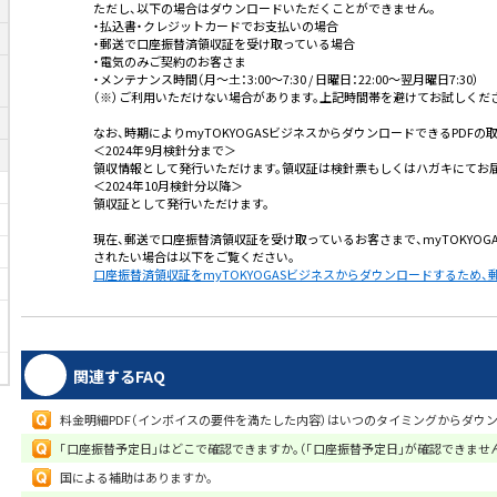
ただし、以下の場合はダウンロードいただくことができません。
・払込書・クレジットカードでお支払いの場合
・郵送で口座振替済領収証を受け取っている場合
・電気のみご契約のお客さま
・メンテナンス時間（月～土：3:00～7:30 / 日曜日：22:00～翌月曜日7:30）
（※）ご利用いただけない場合があります。上記時間帯を避けてお試しくだ
なお、時期によりmyTOKYOGASビジネスからダウンロードできるPDFの
＜2024年9月検針分まで＞
領収情報として発行いただけます。領収証は検針票もしくはハガキにてお
＜2024年10月検針分以降＞
領収証として発行いただけます。
現在、郵送で口座振替済領収証を受け取っているお客さまで、myTOKYO
されたい場合は以下をご覧ください。
口座振替済領収証をmyTOKYOGASビジネスからダウンロードするため
関連するFAQ
料金明細PDF（インボイスの要件を満たした内容）はいつのタイミングからダウ
「口座振替予定日」はどこで確認できますか。（「口座振替予定日」が確認できません
国による補助はありますか。