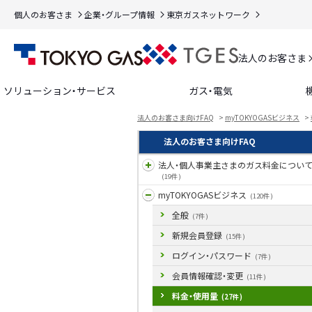
個人のお客さま
企業・グループ情報
東京ガスネットワーク
法人のお客さま
ソリューション・サービス
ガス・電気
法人のお客さま向けFAQ
>
myTOKYOGASビジネス
>
法人のお客さま向けFAQ
法人・個人事業主さまのガス料金につい
(19件)
myTOKYOGASビジネス
(120件)
全般
(7件)
新規会員登録
(15件)
ログイン・パスワード
(7件)
会員情報確認・変更
(11件)
料金・使用量
(27件)