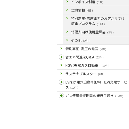
インボイス制度
(3件)
契約情報
(6件)
特別高圧・高圧電力のお客さま向け
節電プログラム
(33件)
代理人向け使用量照会
(2件)
その他
(9件)
特別高圧・高圧の電気
(9件)
省エネ関連法Q＆A
(23件)
NGV（天然ガス自動車）
(18件)
サステナブルスター
(9件)
EVrest：電気自動車(EV/PHEV)充電サービ
ス
(19件)
ガス使用量証明書の発行手続き
(12件)