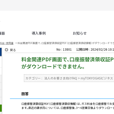
機器
導入事例
お知らせ
料金・使用量
>
料金関連PDF画面で、口座振替済領収証PDF（口座振替済領収情報）がダウンロードで
No : 13801
公開日時 : 2024/02/26 10:
戻る
料金関連PDF画面で、口座振替済領収証P
て
がダウンロードできません。
カテゴリー :
法人のお客さま向けFAQ
>
myTOKYOGASビジネス
回答
口座振替済領収証PDF（口座振替済領収情報）は、ガス料金を口座振替で
ます。直近の請求月については、口座振替後、3～6営業日後よりダウンロー