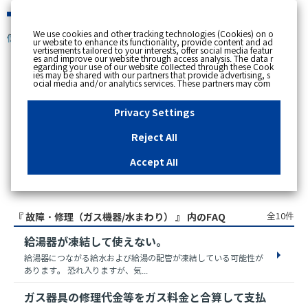
緊急時
We use cookies and other tracking technologies (Cookies) on o
個人のお客さま
ur website to enhance its functionality, provide content and ad
vertisements tailored to your interests, offer social media featur
es and improve our website through access analysis. The data r
egarding your use of our website collected through these Cook
ies may be shared with our partners that provide advertising, s
スペースで区切って複数語検索が可能です。
ocial media and/or analytics services. These partners may com
例：電気 料金 支払状況
bine the data shared by us with other data that you have provi
ded to them or that they have collected from your use of their s
ervices or other websites to analyse and optimise advertisemen
Privacy Settings
ts delivered to you by businesses other than us on the internet.
If you wish to reject the use of all Cookies except for Strictly Nec
essary Cookies, please click "Reject All". If you agree to the use
Reject All
of all Cookies, please click "Accept All". To select your preferen
ces for each purpose, please click
"Privacy Settings"
button. Yo
u can change your consent or rejection settings at any time by c
Accept All
licking the
"Privacy Settings"
button on this banner or through y
our browser's "Settings". For more information regarding the pr
アクセス数順
ocessing of personal information including Cookies on our web
site, please refer to the link below.
Cookies Details
Privacy Polic
y
全10件
『 故障・修理（ガス機器/水まわり） 』 内のFAQ
給湯器が凍結して使えない。
給湯器につながる給水および給湯の配管が凍結している可能性が
あります。 恐れ入りますが、気...
ガス器具の修理代金等をガス料金と合算して支払