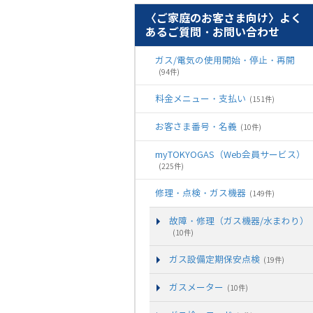
〈ご家庭のお客さま向け〉よく
あるご質問・お問い合わせ
ガス/電気の使用開始・停止・再開
(94件)
料金メニュー・支払い
(151件)
お客さま番号・名義
(10件)
myTOKYOGAS（Web会員サービス）
(225件)
修理・点検・ガス機器
(149件)
故障・修理（ガス機器/水まわり）
(10件)
ガス設備定期保安点検
(19件)
ガスメーター
(10件)