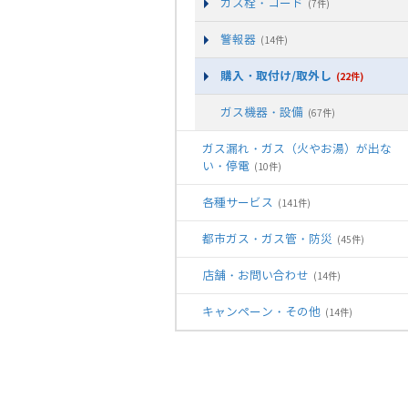
ガス栓・コード
(7件)
警報器
(14件)
購入・取付け/取外し
(22件)
ガス機器・設備
(67件)
ガス漏れ・ガス（火やお湯）が出な
い・停電
(10件)
各種サービス
(141件)
都市ガス・ガス管・防災
(45件)
店舗・お問い合わせ
(14件)
キャンペーン・その他
(14件)